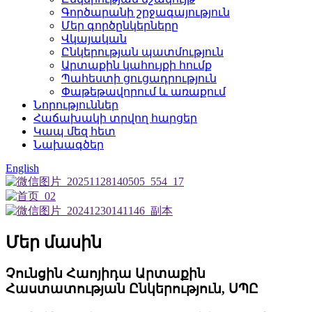
Գործարանի շրջագայություն
Մեր գործընկերները
Վկայական
Ընկերության պատմություն
Արտաքին կահույքի հումք
Պահեստի ցուցադրություն
Փաթեթավորում և առաքում
Նորություններ
Հաճախակի տրվող հարցեր
Կապ մեզ հետ
Նախագծեր
English
Մեր մասին
Չունցին Հաոյիդա Արտաքին
Հաստատության Ընկերություն, ՍՊԸ