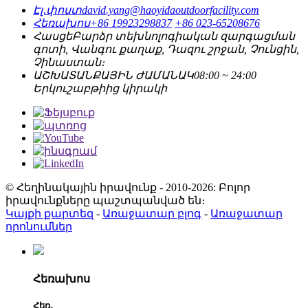
Էլ․փոստ
david.yang@haoyidaoutdoorfacility.com
Հեռախոս
+86 19923298837
+86 023-65208676
Հասցե
Բարձր տեխնոլոգիական զարգացման
գոտի, Վանգու քաղաք, Դազու շրջան, Չունցին,
Չինաստան։
ԱՇԽԱՏԱՆՔԱՅԻՆ ԺԱՄԱՆԱԿ
08:00 ~ 24:00
Երկուշաբթիից կիրակի
© Հեղինակային իրավունք - 2010-2026: Բոլոր
իրավունքները պաշտպանված են։
Կայքի քարտեզ
-
Առաջատար բլոգ
-
Առաջատար
որոնումներ
Հեռախոս
Հեռ․