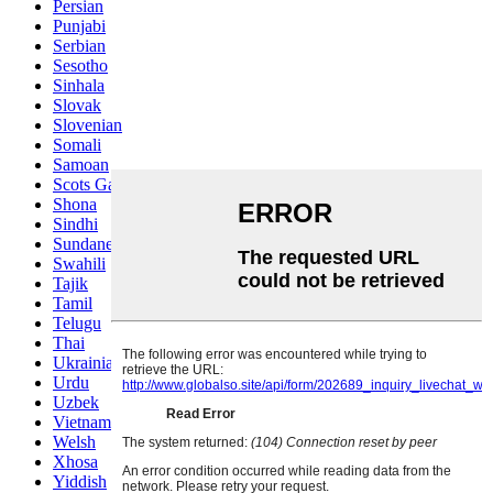
Persian
Punjabi
Serbian
Sesotho
Sinhala
Slovak
Slovenian
Somali
Samoan
Scots Gaelic
Shona
Sindhi
Sundanese
Swahili
Tajik
Tamil
Telugu
Thai
Ukrainian
Urdu
Uzbek
Vietnamese
Welsh
Xhosa
Yiddish