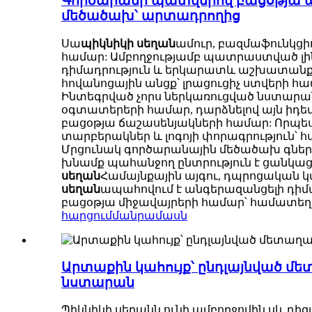
Գործարանի պատվերով բացօթյա պ
մեծածախ՝ արտադրողից
Սա
պիկնիկի սեղան
ամուր, բազմաֆունկց
համար: Ամբողջությամբ պատրաստված լին
դիմադրություն և երկարատև աշխատանք կ
հովանոցային անցք՝ լրացուցիչ ստվերի համ
Ինտեգրված չորս ներկառուցված նստարա
օգտատերերի համար, դարձնելով այն իդե
բացօթյա ճաշասենյակների համար: Որպես
տարբերակներ և լոգոյի փորագրություն
Մրցունակ գործարանային մեծածախ գներ
խնամք պահանջող ընտրություն է ցանկա
սեղան
Համայնքային այգու, դպրոցական 
սեղան
ապահովում է անգերազանցելի դիմաց
բացօթյա միջավայրերի համար՝ համատեղե
հարցում
մանրամասն
Արտաքին կահույք՝ ընդլայնված մ
նստարան
Պիկնիկի սեղանն ունի ամբողջովին սև դիզ