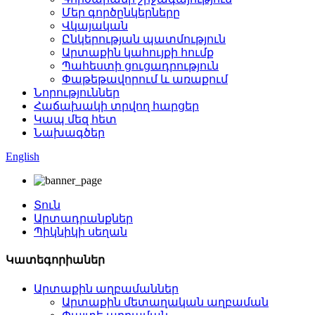
Մեր գործընկերները
Վկայական
Ընկերության պատմություն
Արտաքին կահույքի հումք
Պահեստի ցուցադրություն
Փաթեթավորում և առաքում
Նորություններ
Հաճախակի տրվող հարցեր
Կապ մեզ հետ
Նախագծեր
English
Տուն
Արտադրանքներ
Պիկնիկի սեղան
Կատեգորիաներ
Արտաքին աղբամաններ
Արտաքին մետաղական աղբաման