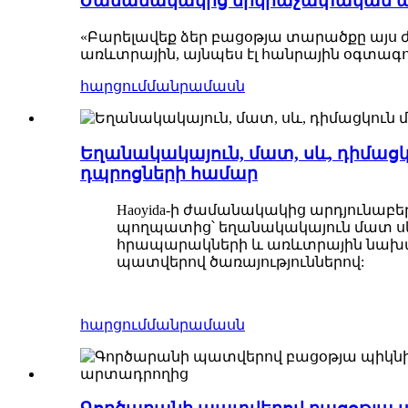
Ժամանակակից երկրաչափական պո
«Բարելավեք ձեր բացօթյա տարածքը այս 
առևտրային, այնպես էլ հանրային օգտագո
հարցում
մանրամասն
Եղանակակայուն, մատ, սև, դիմաց
դպրոցների համար
Haoyida-ի ժամանակակից արդյունա
պողպատից՝ եղանակակայուն մատ սև 
հրապարակների և առևտրային նախագծ
պատվերով ծառայություններով:
հարցում
մանրամասն