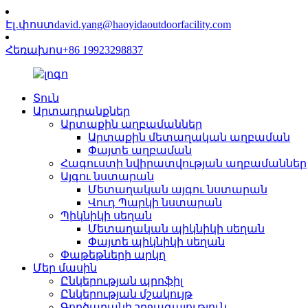
Էլ․փոստ
david.yang@haoyidaoutdoorfacility.com
Հեռախոս
+86 19923298837
Տուն
Արտադրանքներ
Արտաքին աղբամաններ
Արտաքին մետաղական աղբաման
Փայտե աղբաման
Հագուստի նվիրատվության աղբամաններ
Այգու նստարան
Մետաղական այգու նստարան
Վուդ Պարկի նստարան
Պիկնիկի սեղան
Մետաղական պիկնիկի սեղան
Փայտե պիկնիկի սեղան
Փաթեթների արկղ
Մեր մասին
Ընկերության պրոֆիլ
Ընկերության մշակույթ
Գործարանի շրջագայություն