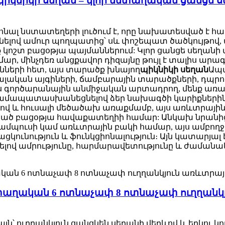
իկնիկի սեղան – կլոր մետաղական ցանցե ս
իոնալ նստատեղերի լուծում է, որը նախատեսված է
ելով ամուր պողպատից՝ սև փոշեպատ ծածկույթով, 
ոշտ բացօթյա պայմաններում: Կլոր ցանցե սեղանի
ար, մինչդեռ անցքավոր դիզայնը թույլ է տալիս արագ
նների հետ, այս տարածք խնայող
պիկնիկի սեղան
Ապա
ալական այգիների, ճամբարային տարածքների, դպրո
 գործարանային անմիջական արտադրող, մենք առաջ
՝ համապատասխանեցնելով ձեր նախագծի կարիքներին
ով և հուսալի մեծածախ առաքմամբ, այս առևտրային
ցած բացօթյա հավաքատեղիի համար: Անկախ նրանից,
կամպուսի կամ առևտրային բակի համար, այս ամբո
կունություն և ֆունկցիոնալություն։ Այն կատարյալ 
լով ամրությունը, հարմարավետությունը և ժամանա
ետաղական 6 ոտնաչափ 8 ոտնաչափ ուղղանկյ
այն՝ ուղղանկյուն ցանցկեն սեղանի վերևով և երկու 