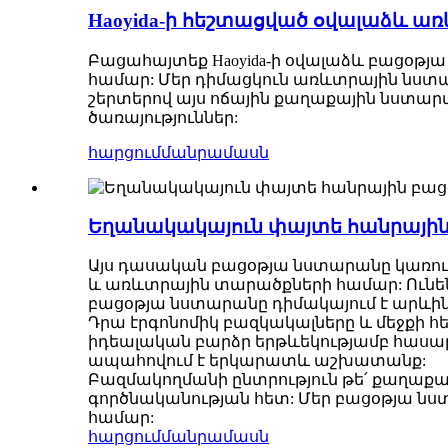
Haoyida-ի հեշտացված օվալաձև 
Բացահայտեք Haoyida-ի օվալաձև բացօթ
համար: Մեր դիմացկուն առևտրային նստ
շերտերով այս ոճային քաղաքային նստ
ծառայություններ:
հարցում
մանրամասն
Եղանակակայուն փայտե հանրային
Այս դասական բացօթյա նստարանը կառու
և առևտրային տարածքների համար: Ունե
բացօթյա նստարանը դիմակայում է արևին
Դրա էրգոնոմիկ բազկակալները և մեջքի 
իդեալական բարձր երթևեկությամբ հասա
ապահովում է երկարատև աշխատանք:
Բազմակողմանի ընտրություն թե՛ քաղաքա
գործնականության հետ: Մեր բացօթյա նստ
համար:
հարցում
մանրամասն