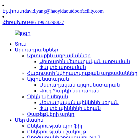
Էլ․փոստ
david.yang@haoyidaoutdoorfacility.com
Հեռախոս
+86 19923298837
Տուն
Արտադրանքներ
Արտաքին աղբամաններ
Արտաքին մետաղական աղբաման
Փայտե աղբաման
Հագուստի նվիրատվության աղբամաններ
Այգու նստարան
Մետաղական այգու նստարան
Վուդ Պարկի նստարան
Պիկնիկի սեղան
Մետաղական պիկնիկի սեղան
Փայտե պիկնիկի սեղան
Փաթեթների արկղ
Մեր մասին
Ընկերության պրոֆիլ
Ընկերության մշակույթ
Գործարանի շրջագայություն