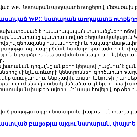
աստված WPC նստարան պողպատե ոտքերո
նախատեսված է հասարակական տարածքները ոճով և 
ամար, նստարանը պատրաստված է եղանակակայուն WP
վելով գերազանց հակակոռոզիոն, հակագունաթափո
 բացօթյա օգտագործման համար: Դրա ամուր սև փ
ւթյուն և բարձր բեռնաթափման ունակություն, ինչը 
ր:
լիստական ​​դիզայնը անթերի կերպով լրացնում է ցա
երից մինչև առևտրի կենտրոններ, գործարար թաղա
նք առաջարկում ենք չափի, գույնի և նյութի լիար
պահովում ենք մրցունակ մեծածախ գներ, հուսալի
անհատական ​​փաթեթավորումը՝ ապահովելով, որ ձեր
տված բացօթյա այգու նստարան, փայտե 