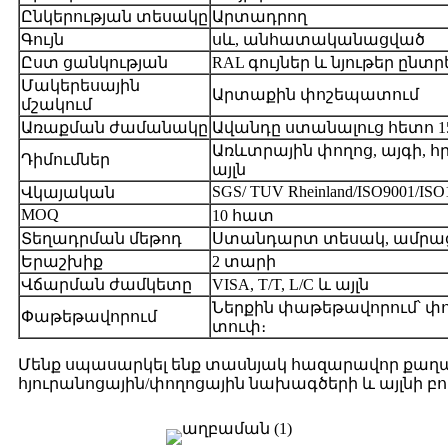
Ընկերության տեսակը
Արտադրող
Գույն
սև, անհատականացված
Ըստ ցանկության
RAL գույներ և նյութեր ընտ
Մակերեսային
Արտաքին փոշեպատում
մշակում
Առաքման ժամանակը
Ավանդը ստանալուց հետո 15
Առևտրային փողոց, այգի, 
Դիմումներ
այլն
SGS/ TUV Rheinland/ISO9001/IS
Վկայական
MOQ
10 հատ
Տեղադրման մեթոդ
Ստանդարտ տեսակ, ամրաց
Երաշխիք
2 տարի
Վճարման ժամկետը
VISA, T/T, L/C և այլն
Ներքին փաթեթավորում՝ փ
Փաթեթավորում
տուփ։
Մենք սպասարկել ենք տասնյակ հազարավոր քաղա
հյուրանոցային/փողոցային նախագծերի և այլնի բո