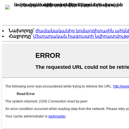
Նախորդը՝
Ժամանակակից կոմպոզիտային պիկնի
Հաջորդը՝
Մետաղական հագուստի նվիրատվությ