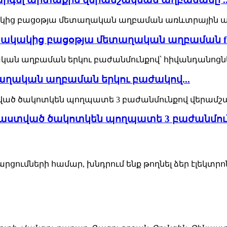
կակից բացօթյա մետաղական աղբաման f .
ղական աղբաման երկու բաժակով...
ստված ծակոտկեն պողպատե 3 բաժանմունք
ումների համար, խնդրում ենք թողնել ձեր էլեկտրոն