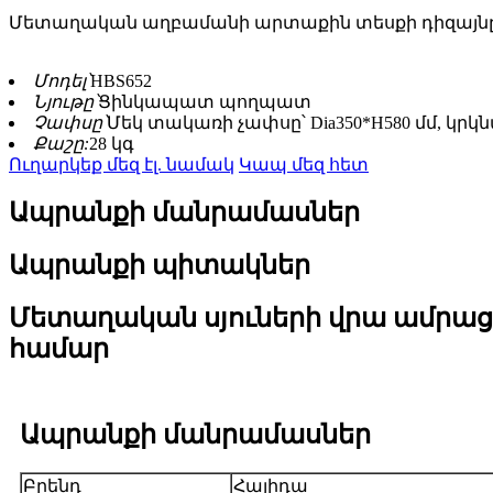
Մետաղական աղբամանի արտաքին տեսքի դիզայնը պարզ
Մոդել՝
HBS652
Նյութը՝
Ցինկապատ պողպատ
Չափսը՝
Մեկ տակառի չափսը՝ Dia350*H580 մմ, կրկնա
Քաշը:
28 կգ
Ուղարկեք մեզ էլ. նամակ
Կապ մեզ հետ
Ապրանքի մանրամասներ
Ապրանքի պիտակներ
Մետաղական սյուների վրա ամրաց
համար
Ապրանքի մանրամասներ
Բրենդ
Հայիդա