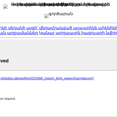
կի սեղանի այգի՝ վերամշակված պլաստիկե պիկնիկ
ան աղբամաններ Կանաչ պողպատե հագուստի նվի